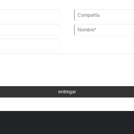
R22/R407c/R410a/R134A/R404a
Marca del compresor: Compresor Scroll
Fuente de alimentación: 220-
Panasonic
240`V/50HZ /1PH (Estándar) / 208-
Tipo de evaporador: Bobina en tanque
480V/60HZ/3PH(Personalizado)
de agua de acero inoxidable (estándar) /
Marca del compresor: Compresor Scroll
Carcasa y tubo (personalizado)
Panasonic
Tipo de evaporador: serpentín de acero
inoxidable
entregar