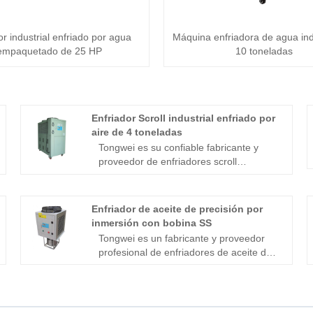
or industrial enfriado por agua
Máquina enfriadora de agua ind
empaquetado de 25 HP
10 toneladas
Enfriador Scroll industrial enfriado por
aire de 4 toneladas
Tongwei es su confiable fabricante y
proveedor de enfriadores scroll
enfriados por aire industriales de 4
toneladas en China desde hace más de
15 años, que diseña y fabrica diferentes
Enfriador de aceite de precisión por
tamaños de enfriadores scroll enfriados
inmersión con bobina SS
por aire, desde 1/2 tonelada hasta 60
Tongwei es un fabricante y proveedor
toneladas. El enfriador Scroll industrial
profesional de enfriadores de aceite de
enfriado por aire de 4 toneladas y 5 HP
precisión por inmersión y enfriadores de
tiene certificación CE, 12 meses de
aceite de husillo en China con más de
garantía que incluyen repuestos
15 años de experiencia, que puede
gratuitos y soporte técnico a tiempo
proporcionar una gama de capacidades