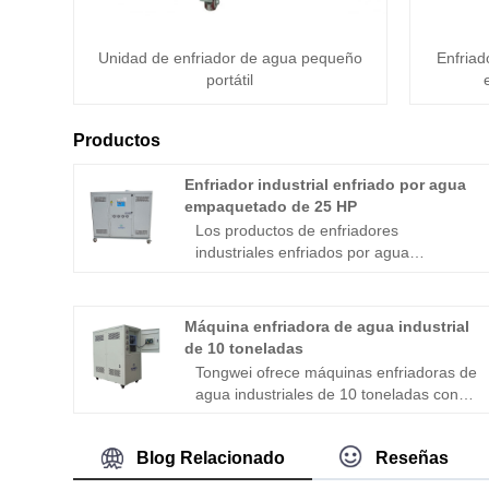
Unidad de enfriador de agua pequeño
Enfriad
portátil
Productos
Enfriador industrial enfriado por agua
empaquetado de 25 HP
Los productos de enfriadores
industriales enfriados por agua
empaquetados de 25 HP de Tongwei se
encuentran entre los mejores
fabricantes y proveedores de
Máquina enfriadora de agua industrial
enfriadores de agua diseñados para
de 10 toneladas
personalizarse y mantener bajos los
Tongwei ofrece máquinas enfriadoras de
costos operativos y de energía. Tongwei
agua industriales de 10 toneladas con
se ha establecido como un proveedor
buena calidad y el mejor servicio
destacado para los fabricantes de
posventa como proveedor y exportador
enfriadores industriales en todo el país y
Blog Relacionado
Reseñas
de máquinas de refrigeración
nuestros productos de enfriadores
profesionales de China. El enfriador de