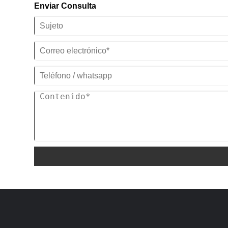
Fuente de alimentación: 380V/50HZ
Enviar Consulta
enfriadores industriales enfriados por
/3PH (Estándar) / 208-480V/60HZ/3PH
agua a largo plazo en China.
(Personalizado)
Marca del compresor: compresor Scroll
Modelo de enfriador: TW-25WD
Panaonic/Danfoss
Capacidad de refrigeración: 81,53 KW
Tipo de evaporador: Bobina en tanque
(70120 kcal/h) a 50 HZ / 97,83 KW
de agua de acero inoxidable (estándar) /
(84138 kcal/h) a 60 HZ
Carcasa y tubo (personalizado)
Refrigerante:
R22/R407c/R410a/R134A/R404a
Fuente de alimentación: 380V/50HZ
/3PH (Estándar) / 208-480V/60HZ/3PH
(Personalizado)
Marca del compresor: Panaonic/Danfoss
Scroll Compressor
Tipo de evaporador: Bobina en tanque
de agua de acero inoxidable (estándar) /
Carcasa y tubo (personalizado)