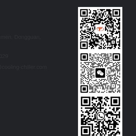
umen, Dongguan,
029
cooling-chiller.com