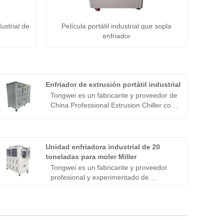
ustrial de
Película portátil industrial que sopla
enfriador
Enfriador de extrusión portátil industrial
Tongwei es un fabricante y proveedor de
China Professional Extrusion Chiller con
más de 20 años de experiencia, que
ofrece un rendimiento líder y una gama
completa de enfriadores de ahorro de
energía con certificación CE y garantía
Unidad enfriadora industrial de 20
de 12 meses. Nuestro cambio de
toneladas para moler Miller
extrusión portátil industrial es una
Tongwei es un fabricante y proveedor
capacidad de enfriamiento de 1 tonelada
profesional y experimentado de
de 200 toneladas en tipo de aire
unidades enfriadoras industriales de 20
acelerado y refrigerado por agua, con
toneladas para unidades molineras de
un tanque de agua de acero inoxidable,
molienda en China desde hace más de
bomba de agua y controles táctiles
15 años, que puede proporcionar una