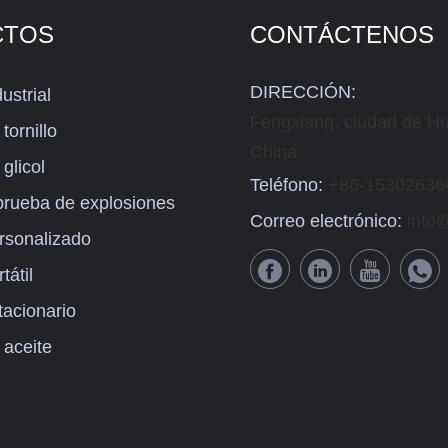
CTOS
CONTÁCTENOS
DIRECCIÓN:
ustrial
Fengxiang, ciudad de H
tornillo
China
glicol
Teléfono:
+86-15302636
 prueba de explosiones
Correo electrónico:
info@
ersonalizado
tátil
tacionario
 aceite