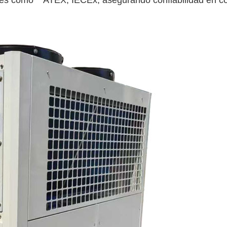
les como **ATEX, IECEx, asegurando confiabilidad en c