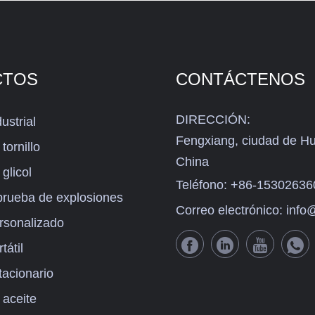
CTOS
CONTÁCTENOS
DIRECCIÓN:
ustrial
Fengxiang, ciudad de H
tornillo
China
glicol
Teléfono:
+86-15302636
 prueba de explosiones
Correo electrónico:
info@
ersonalizado
tátil
tacionario
 aceite